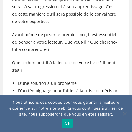
servir à sa progression et à son apprentissage. C’est
de cette manière qu’il sera possible de le convaincre
de votre expertise.
Avant même de poser le premier mot, il est essentiel
de penser à votre lecteur. Que veut-il ? Que cherche-
t-il à comprendre ?
Que recherche-t-il à la lecture de votre livre ? Il peut
s’agir :
D’une solution à un problème
D’un témoignage pour l’aider à la prise de décision
De l’apprentissage d’une technique, d’une méthode
Nous utilisons des cookies pour vous garantir la meilleure
ou d’une discipline
expérience sur notre site web. Si vous continuez à utiliser ce
D’une information sur un sujet spécifique
site, nous supposerons que vous en êtes satisfait.
D’un divertissement
Ok
Devenir riche